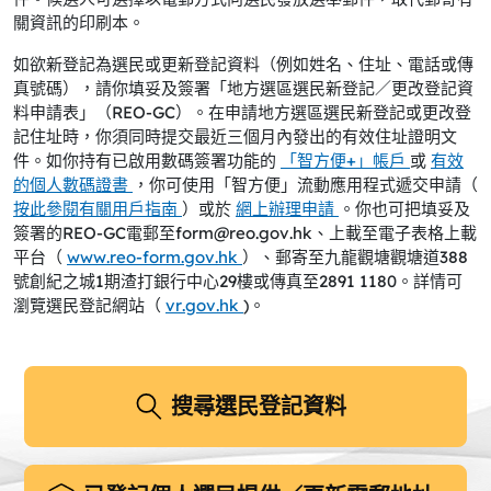
關資訊的印刷本。
如欲新登記為選民或更新登記資料（例如姓名、住址、電話或傳
真號碼），請你填妥及簽署「地方選區選民新登記／更改登記資
料申請表」（REO-GC）。在申請地方選區選民新登記或更改登
記住址時，你須同時提交最近三個月內發出的有效住址證明文
件。如你持有已啟用數碼簽署功能的
「智方便+」帳戶
或
有效
的個人數碼證書
，你可使用「智方便」流動應用程式遞交申請（
按此參閱有關用戶指南
）或於
網上辦理申請
。你也可把填妥及
簽署的REO-GC電郵至form@reo.gov.hk、上載至電子表格上載
平台（
www.reo-form.gov.hk
）、郵寄至九龍觀塘觀塘道388
號創紀之城1期渣打銀行中心29樓或傳真至2891 1180。詳情可
瀏覽選民登記網站（
vr.gov.hk
)。
搜尋選民登記資料