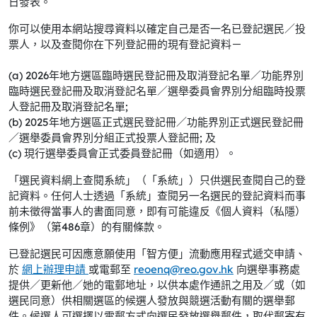
日發表。
你可以使用本網站搜尋資料以確定自己是否一名已登記選民／投
票人，以及查閱你在下列登記冊的現有登記資料－
(a) 2026年地方選區臨時選民登記冊及取消登記名單／功能界別
臨時選民登記冊及取消登記名單／選舉委員會界別分組臨時投票
人登記冊及取消登記名單;
(b) 2025年地方選區正式選民登記冊／功能界別正式選民登記冊
／選舉委員會界別分組正式投票人登記冊; 及
(c) 現行選舉委員會正式委員登記冊（如適用）。
「選民資料網上查閱系統」（「系統」）只供選民查閱自己的登
記資料。任何人士透過「系統」查閱另一名選民的登記資料而事
前未徵得當事人的書面同意，即有可能違反《個人資料（私隱）
條例》（第486章）的有關條款。
已登記選民可因應意願使用「智方便」流動應用程式遞交申請、
於
網上辦理申請
或電郵至
reoenq@reo.gov.hk
向選舉事務處
提供／更新他／她的電郵地址，以供本處作通訊之用及／或（如
選民同意）供相關選區的候選人發放與競選活動有關的選舉郵
件。候選人可選擇以電郵方式向選民發放選舉郵件，取代郵寄有